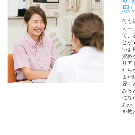
思
何も
ミー
で、
とが
いま
資格
りア
たち
まだ
履く
みる
にな
おか
を教