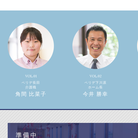
VOL.01
VOL.02
ペリデ長田
ペリデ下川原
介護職
ホーム長
角間 比菜子
今井 勝幸