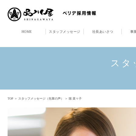
HOME
スタッフメッセージ
社長あいさつ
事
スタ
TOP
＞
スタッフメッセージ（先輩の声）
＞ 堀 菜々子